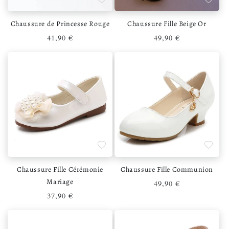
Chaussure de Princesse Rouge
Chaussure Fille Beige Or
Prix habituel
Prix habituel
41,90 €
49,90 €
Ajouter à la liste de souhaits
Ajouter 
Chaussure Fille Cérémonie
Chaussure Fille Communion
Mariage
Prix habituel
49,90 €
Prix habituel
37,90 €