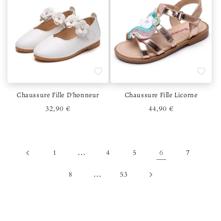
Ajouter à la liste de souhaits
Ajouter 
Chaussure Fille D'honneur
Chaussure Fille Licorne
Prix habituel
Prix habituel
32,90 €
44,90 €
…
6
1
4
5
7
…
8
53