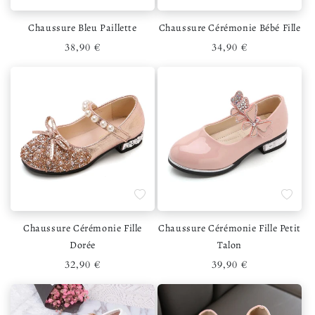
Chaussure Bleu Paillette
Chaussure Cérémonie Bébé Fille
Prix habituel
Prix habituel
38,90 €
34,90 €
Ajouter à la liste de souhaits
Ajouter 
Chaussure Cérémonie Fille
Chaussure Cérémonie Fille Petit
Dorée
Talon
Prix habituel
Prix habituel
32,90 €
39,90 €