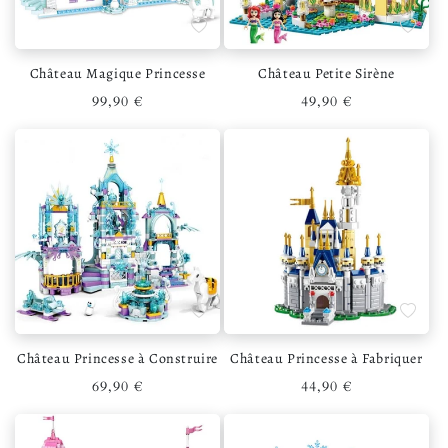
Ajouter à la liste de souhaits
Ajouter 
Château Magique Princesse
Château Petite Sirène
Prix habituel
Prix habituel
99,90 €
49,90 €
Ajouter à la liste de souhaits
Ajouter 
Château Princesse à Construire
Château Princesse à Fabriquer
Prix habituel
Prix habituel
69,90 €
44,90 €