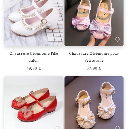
Ajouter à la liste de souhaits
Ajouter 
Chaussure Cérémonie Fille
Chaussure Cérémonie pour
Talon
Petite Fille
Prix habituel
Prix habituel
49,90 €
37,90 €
Ajouter à la liste de souhaits
Ajouter 