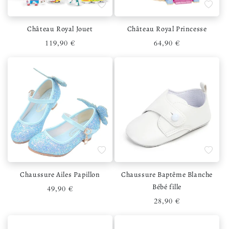
Ajouter à la liste de souhaits
Ajouter 
Château Royal Jouet
Château Royal Princesse
Prix habituel
Prix habituel
119,90 €
64,90 €
Ajouter à la liste de souhaits
Ajouter 
Chaussure Ailes Papillon
Chaussure Baptême Blanche
Bébé fille
Prix habituel
49,90 €
Prix habituel
28,90 €