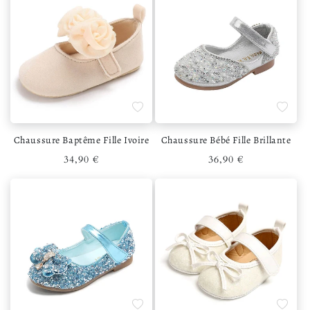
Ajouter à la liste de souhaits
Ajouter 
Chaussure Baptême Fille Ivoire
Chaussure Bébé Fille Brillante
Prix habituel
Prix habituel
34,90 €
36,90 €
Ajouter à la liste de souhaits
Ajouter 