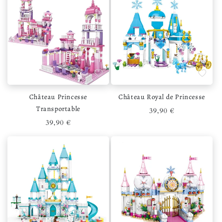
Ajouter à la liste de souhaits
Ajouter 
Château Princesse
Château Royal de Princesse
Transportable
Prix habituel
39,90 €
Prix habituel
39,90 €