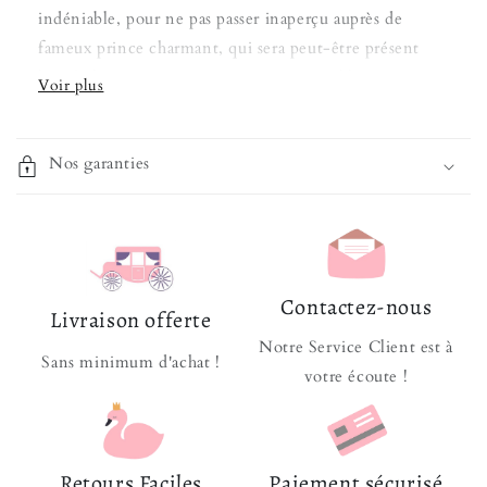
indéniable, pour ne pas passer inaperçu auprès de
fameux prince charmant, qui sera peut-être présent
lors de la cérémonie ! C'est une paire noble à porter
lors de tout événement exigeant, un baptême, un
mariage
ou une communion !
Nos garanties
Des petits talons feront découvrir à votre enfant, la
véritable prestance qu'une femme possède avec une
telle allure. Conçues pour les filles, elles s'adapteront à
la forme des pieds grâce à la souplesse du cuir pour un
confort assuré, pendant toute la journée !
Contactez-nous
Livraison offerte
Matière Résistante
: Haute durabilité
Notre Service Client est à
Sans minimum d'achat !
Composition
: Cuir souple et Synthétique
votre écoute !
Fermeture ajustable pratique
Semelle : Antidérapante
Conseil Entretien : Imperméabilisation 1 fois par
Retours Faciles
Paiement sécurisé