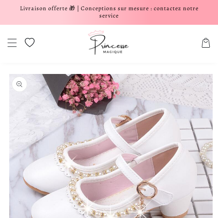
Livraison offerte 🎁 | Conceptions sur mesure : contactez notre
er et passer au contenu
service
Liste de souhaits
Panier
aux informations produits