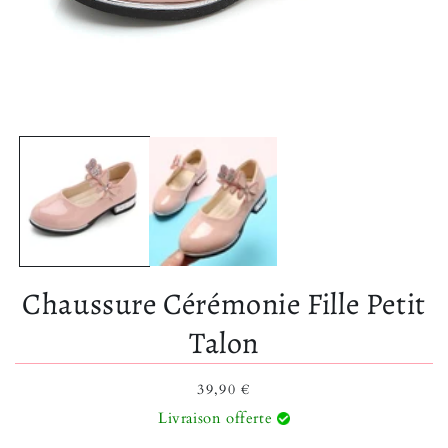
Ouvrir le média 1 dans une fenêtre modale
Chaussure Cérémonie Fille Petit
Talon
Prix habituel
39,90 €
Livraison offerte