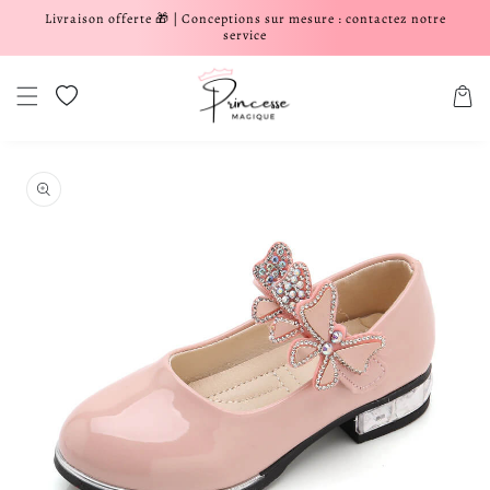
Livraison offerte 🎁 | Conceptions sur mesure : contactez notre
er et passer au contenu
service
Liste de souhaits
Panier
aux informations produits