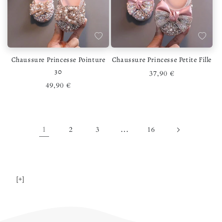
Ajouter à la liste de souhaits
Ajouter 
Chaussure Princesse Pointure
Chaussure Princesse Petite Fille
30
Prix habituel
37,90 €
Prix habituel
49,90 €
1
…
2
3
16
[+]