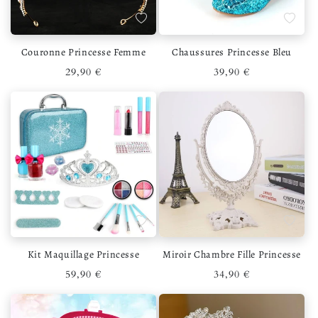
Ajouter à la liste de souhaits
Ajouter 
Couronne Princesse Femme
Chaussures Princesse Bleu
Prix habituel
Prix habituel
29,90 €
39,90 €
Ajouter à la liste de souhaits
Ajouter 
Kit Maquillage Princesse
Miroir Chambre Fille Princesse
Prix habituel
Prix habituel
59,90 €
34,90 €