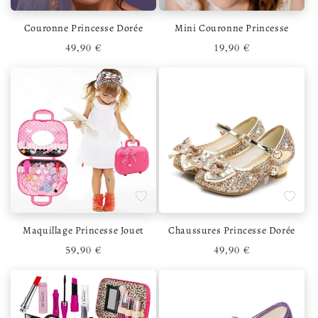
Couronne Princesse Dorée
Mini Couronne Princesse
Prix habituel
Prix habituel
49,90 €
19,90 €
Ajouter à la liste de souhaits
Ajouter 
Maquillage Princesse Jouet
Chaussures Princesse Dorée
Prix habituel
Prix habituel
59,90 €
49,90 €