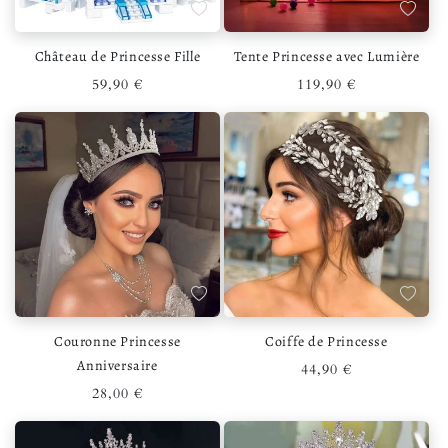
Ajouter à la liste de souhaits
Ajouter 
Château de Princesse Fille
Tente Princesse avec Lumière
Prix habituel
Prix habituel
59,90 €
119,90 €
Ajouter à la liste de souhaits
Ajouter 
Couronne Princesse
Coiffe de Princesse
Anniversaire
Prix habituel
44,90 €
Prix habituel
28,00 €