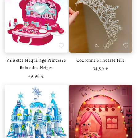
Ajouter à la liste de souhaits
Ajouter 
Valisette Maquillage Princesse
Couronne Princesse Fille
Reine des Neiges
Prix habituel
34,90 €
Prix habituel
49,90 €