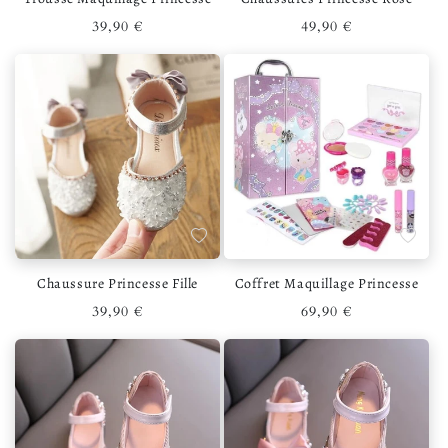
Prix habituel
Prix habituel
39,90 €
49,90 €
Ajouter à la liste de souhaits
Ajouter 
Chaussure Princesse Fille
Coffret Maquillage Princesse
Prix habituel
Prix habituel
39,90 €
69,90 €