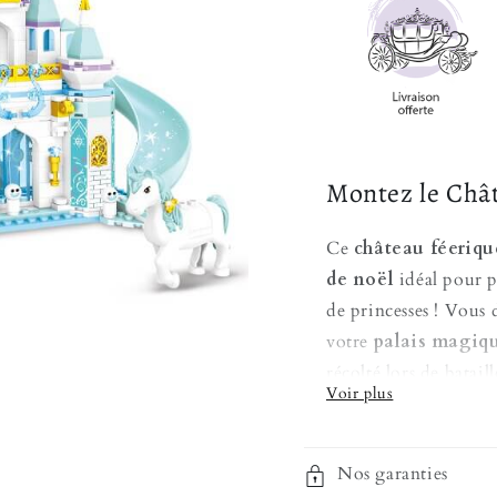
Montez le Chât
Ce
château féeriqu
de noël
idéal pour p
de princesses ! Vous
votre
palais magiq
récolté lors de bataill
Escaliers, rampe de g
créer une ambiance vi
Nos garanties
l'aventure avec votr