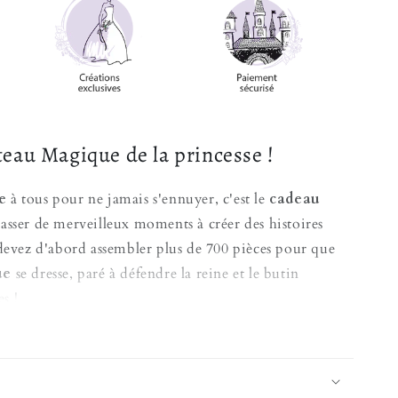
eau Magique de la princesse !
e
à tous pour ne jamais s'ennuyer, c'est le
cadeau
asser de merveilleux moments à créer des histoires
 devez d'abord assembler plus de 700 pièces pour que
ue
se dresse, paré à défendre la reine et le butin
es !
lissement, tours de défenses, balcons, vous pourrez
vante au sein de la forteresse, et même partir à
e cheval pour ramener le
trésor
dans l'enceinte du