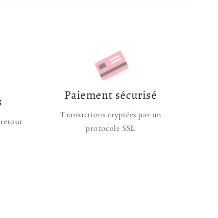
bler
EGO
tif pour l'enfant
enforcé
Magasins
Paiement sécurisé
s
de 4 ans doivent utiliser ce jouet sous la
Transactions cryptées par un
lte. Risque d'asphyxie à cause de petits éléments.
 retour
protocole SSL
ruit ce royaume ? Alors munissez-vous du
Château
 accompagnera pendant de longues heures
utres
Accessoires Princesse
sont disponibles pour que
ns un monde féerique ! Nous sommes certains que
nheur de votre fille parmi nos
Château de Princesse
.