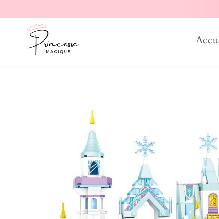
er et passer au contenu
Accu
Passer aux informations produits