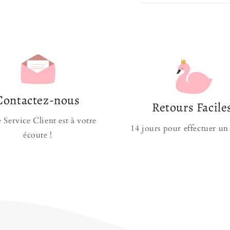
château !
734 Pièces à assem
Montage type L
Jeu éducatif
intui
Plastique solide r
Introuvable en 
Contactez-nous
Retours Facile
Les enfants de moins 
 Service Client est à votre
surveillance d'un adu
14 jours pour effectuer un
écoute !
Vous avez déjà const
Royal Jouet
qui vous
magiques. Pleins d'a
votre enfant vive da
vous trouverez le bo