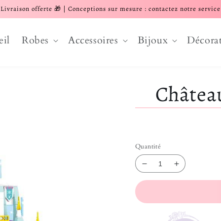
Livraison offerte 🎁 | Conceptions sur mesure : contactez notre service
eil
Robes
Accessoires
Bijoux
Décora
Châtea
Quantité
Réduire la quantit
Augmenter 