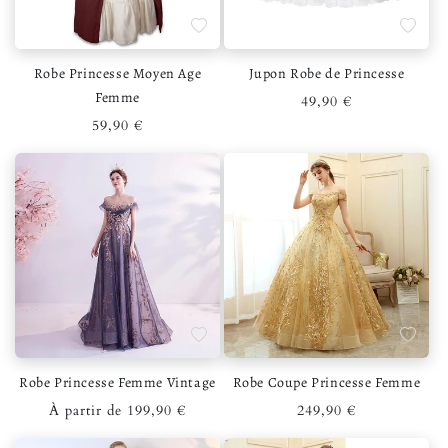
Ajouter à la liste de souhaits
Ajouter 
Robe Princesse Moyen Age
Jupon Robe de Princesse
Femme
Prix habituel
49,90 €
Prix habituel
59,90 €
Ajouter à la liste de souhaits
Ajouter 
Robe Princesse Femme Vintage
Robe Coupe Princesse Femme
Prix habituel
Prix habituel
À partir de 199,90 €
249,90 €