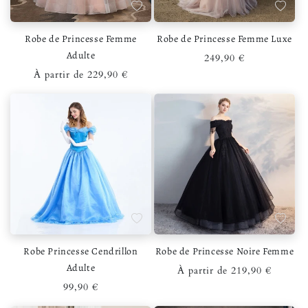
Ajouter à la liste de souhaits
Ajouter 
Robe de Princesse Femme
Robe de Princesse Femme Luxe
Adulte
Prix habituel
249,90 €
Prix habituel
À partir de 229,90 €
Ajouter à la liste de souhaits
Ajouter 
Robe Princesse Cendrillon
Robe de Princesse Noire Femme
Adulte
Prix habituel
À partir de 219,90 €
Prix habituel
99,90 €