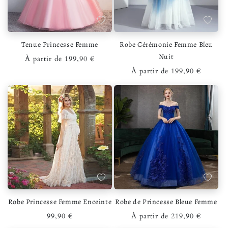
Ajouter à la liste de souhaits
Ajouter 
Tenue Princesse Femme
Robe Cérémonie Femme Bleu
Nuit
Prix habituel
À partir de 199,90 €
Prix habituel
À partir de 199,90 €
Ajouter à la liste de souhaits
Ajouter 
Robe Princesse Femme Enceinte
Robe de Princesse Bleue Femme
Prix habituel
Prix habituel
99,90 €
À partir de 219,90 €