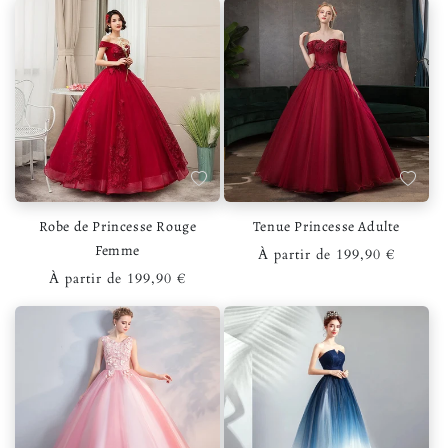
Ajouter à la liste de souhaits
Ajouter 
Robe de Princesse Rouge
Tenue Princesse Adulte
Femme
Prix habituel
À partir de 199,90 €
Prix habituel
À partir de 199,90 €