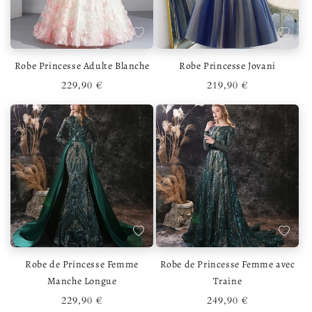
Ajouter à la liste de souhaits
Ajouter 
Robe Princesse Adulte Blanche
Robe Princesse Jovani
Prix habituel
Prix habituel
229,90 €
219,90 €
Ajouter à la liste de souhaits
Ajouter 
Robe de Princesse Femme
Robe de Princesse Femme avec
Manche Longue
Traine
Prix habituel
Prix habituel
229,90 €
249,90 €