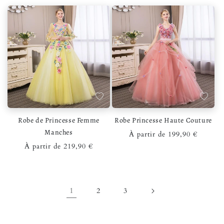
Ajouter à la liste de souhaits
Ajouter 
Robe de Princesse Femme
Robe Princesse Haute Couture
Manches
Prix habituel
À partir de 199,90 €
Prix habituel
À partir de 219,90 €
1
2
3