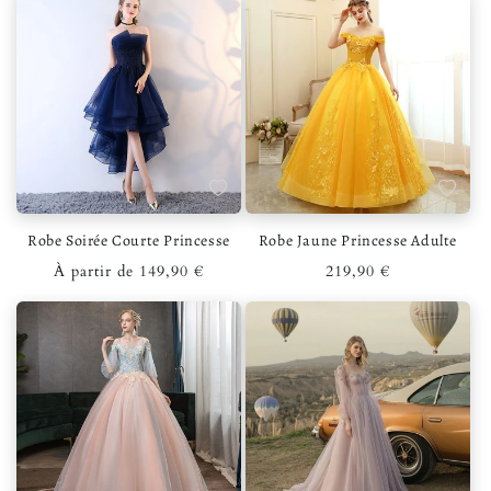
Ajouter à la liste de souhaits
Ajouter 
Robe Soirée Courte Princesse
Robe Jaune Princesse Adulte
Prix habituel
Prix habituel
À partir de 149,90 €
219,90 €