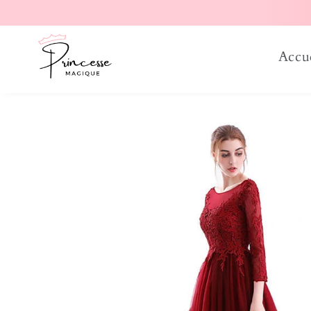
er et passer au contenu
Accu
Passer aux informations produits