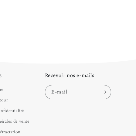
ue à porter lors d'un Bal ? Pour la même occasion,
 la
Robe de Bal Princesse Courte
pour passer une
 Ces deux vêtements sont dans notre gamme de
Robe
s laquelle vous trouverez votre bonheur pour votre
érons ! Nous vous invitons aussi à aller voir notre
be de Princesse
, il y en a pour tous les goûts !
s
Recevoir nos e-mails
es
E-mail
tour
nfidentialité
érales de vente
étractation