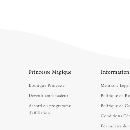
Vous aimez cette ten
nous vous proposons
soirée inoubliable !
de Bal Princesse
, dan
évènement, nous l'esp
large catalogue de
Ro
Princesse Magique
Information
Boutique Princesse
Mentions Légal
Devenir ambassadeur
Politique de Re
Accord du programme
Politique de Co
d'affiliation
Conditions Gén
Formulaire de r