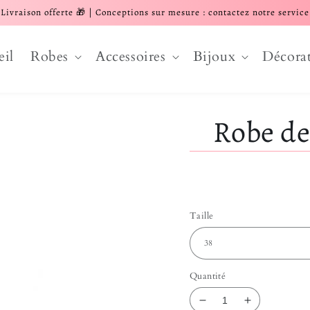
Livraison offerte 🎁 | Conceptions sur mesure : contactez notre service
eil
Robes
Accessoires
Bijoux
Décora
Robe de
Taille
Quantité
Réduire la quantit
Augmenter 