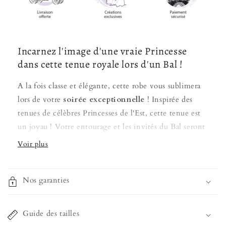
Incarnez l'image d'une vraie Princesse
dans cette tenue royale lors d'un Bal !
A la fois classe et élégante, cette robe vous sublimera
lors de votre
soirée exceptionnelle
! Inspirée des
tenues de célèbres Princesses de l'Est, cette tenue est
un joyau ! Votre entourage et les invités du Bal seront
captivés par votre excellence dans cette parure.
La robe est en Spandex et n'a pas de manche, ce tissu
doux présente une capacité d'élasticité plus qu'agréable
Nos garanties
lorsque l'ont porte ce type de vêtement. Son col V se
mariera parfaitement bien avec un collier, si possible
Guide des tailles
d'un bleu roi comme celui de la robe, telle une vraie