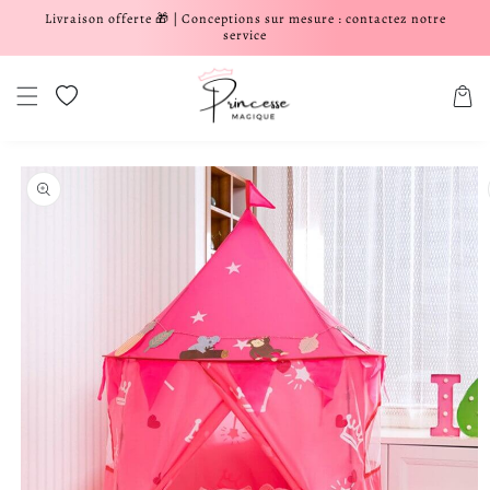
Livraison offerte 🎁 | Conceptions sur mesure : contactez notre
er et passer au contenu
service
Liste de souhaits
Panier
aux informations produits