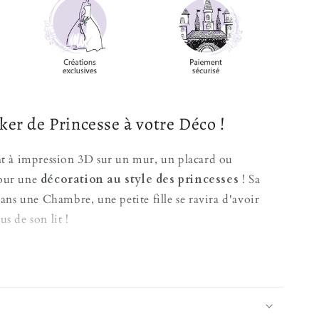
ker de Princesse à votre Déco !
ant à impression 3D sur un mur, un placard ou
pour une
décoration au style des princesses
! Sa
 dans une Chambre, une petite fille se ravira d'avoir
s de son lit !
rincesse assise sur la lune, et en second des étoiles
s féerique
pleine de beaux rêves. Vous avez une
e mur, recouvrez le avec ce sticker et le problème