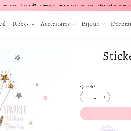
Livraison offerte 🎁 | Conceptions sur mesure : contactez notre service
eil
Robes
Accessoires
Bijoux
Décora
Stick
Quantité
Réduire la quantité
Augmenter l