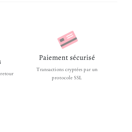
5x60 cm
Application simple et rapide
te surface
me après des années
que est parfait lorsqu’il est accompagné de notre
e
! Et si vous voulez aller plus loin pour véritable
Paiement sécurisé
s
vrez tous nos articles de
Décorations Princesse
!
Transactions cryptées par un
ouhaitez les coller pour afficher un look royal, nos
 retour
protocole SSL
nnent mettre en avant l'héroïne que vous êtes !