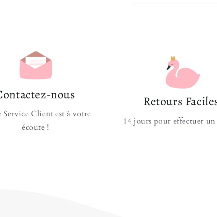
Dimensions
: 3
Facile à Poser
: 
S'applique sur tou
Aucune Traces, mê
Cet autocollant magi
Stickers Fée Princess
Contactez-nous
Retours Facile
déco d'Altesse, décou
 Service Client est à votre
Qu’importe où vous s
14 jours pour effectuer un
écoute !
Stickers Princesse
vie