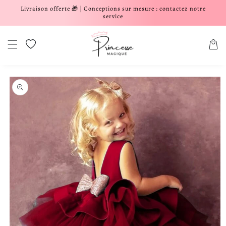
Livraison offerte 🎁 | Conceptions sur mesure : contactez notre
er et passer au contenu
service
Liste de souhaits
Panier
aux informations produits