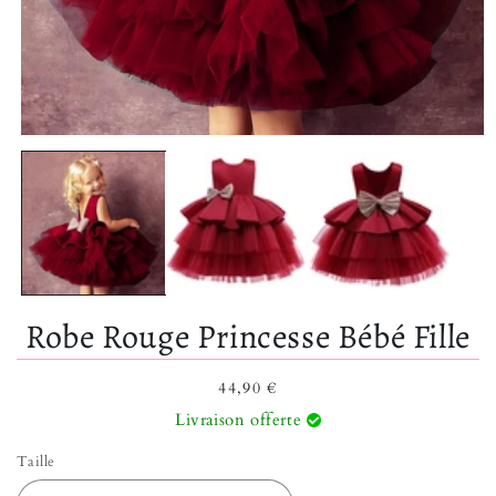
Ouvrir le média 1 dans une fenêtre modale
Robe Rouge Princesse Bébé Fille
Prix habituel
44,90 €
Livraison offerte
Taille