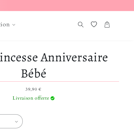
tion
Liste de souhaits
Panier
incesse Anniversaire
Bébé
Prix habituel
39,90 €
Livraison offerte