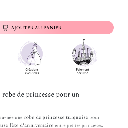
é de Robe Princesse Anniversaire Bébé
la quantité de Robe Princesse Anniversaire Bébé
AJOUTER AU PANIER
 robe de princesse pour un
eau-née une
robe de princesse turquoise
pour
use fête d'anniversaire
entre petites princesses.