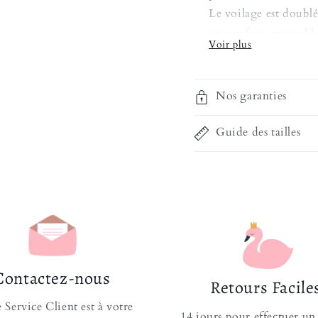
Le voilage est doublé
un confort optimal lo
C'est une tenue qui p
maison, dans sa peti
Nos garanties
château royal. Une pe
bonne proportion la 
Guide des tailles
votre bébé.
Composition en To
Facile à Mettre et 
N'irrite et ne dé
Fermeture pratiqu
Coutures renforcé
Contactez-nous
Introuvable en 
Retours Facile
Si vous aimez ce genr
 Service Client est à votre
14 jours pour effectuer un