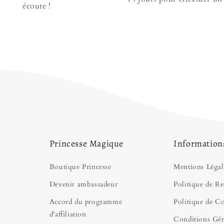
adorer cette superbe
écoute !
tailles ! Dans la mê
collection de
Robe Pr
vous cherchez des te
n'avez pas encore tro
vous diriger :
Robe d
Princesse Magique
Information
Boutique Princesse
Mentions Légal
Devenir ambassadeur
Politique de Re
Accord du programme
Politique de Co
d'affiliation
Conditions Gén