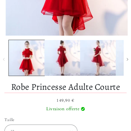
Ouvrir le média 1 dans une fenêtre modale
Robe Princesse Adulte Courte
Prix habituel
149,90 €
Livraison offerte
Taille