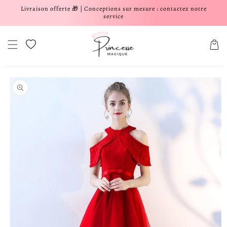
Livraison offerte 🎁 | Conceptions sur mesure : contactez notre
er et passer au contenu
service
Liste de souhaits
Panier
aux informations produits