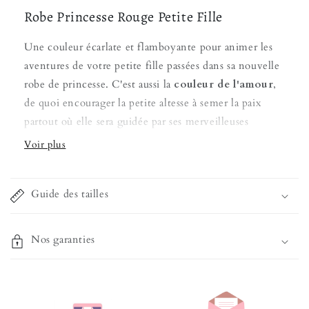
Robe Princesse Rouge Petite Fille
Une couleur écarlate et flamboyante pour animer les
aventures de votre petite fille passées dans sa nouvelle
robe de princesse. C'est aussi la
couleur de l'amour
,
de quoi encourager la petite altesse à semer la paix
partout où elle sera guidée par ses merveilleuses
histoires.
Profitez d'un modèle unique pour jeune fille
Guide des tailles
Dotée d'un voilage doublé en tulle, le rendu demeure
spectaculaire pour en mettre pleins la vue à la
petite
reine
. Nous avons sélectionné un tissu satiné pour le
Nos garanties
ruban de taille, et des motifs originaux sur le bustier
afin que son aspect soit irremplaçable. Une fois glissée
à l'intérieur, on ne s'en séparera plus !