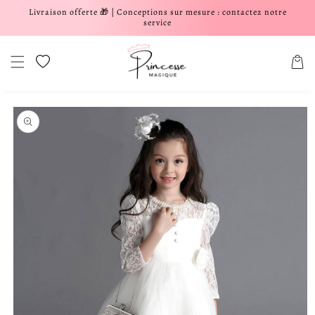
Livraison offerte 🎁 | Conceptions sur mesure : contactez notre
er et passer au contenu
service
Liste de souhaits
Panier
aux informations produits