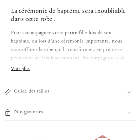
La cérémonie de baptême sera inoubliable
dans cette robe !
Pour accompagner votre petite fille lors de son
baptême, ou lors d'une cérémonie importante, nous
vous offrons la robe qui la transformera en princesse
pour vivre un fabuleux moment. Accompagnez-la de
jolis souliers et le rendu sera spectaculaire !
Sa composition en dentelle douce en fait un vêtement
noble, d'une grande qualité et d'un confort
Guide des tailles
exceptionnel. Cette
tenue de baptême
permettra à
votre enfant de passer toute la journée dedans, sans
Nos garanties
aucun dérangement. Et bien sûr, l'immersion au sein
d'un
pays imaginaire
est incontournable dans tous
les textiles que nous proposons, vous êtes désormais
bien au courant !