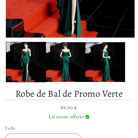
Ouvrir le média 1 dans une fenêtre modale
Robe de Bal de Promo Verte
Prix habituel
99,90 €
Livraison offerte
Taille