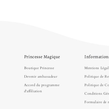
collection de
Robe Pr
vous cherchez des te
n'avez pas encore tro
vous diriger :
Robe d
Princesse Magique
Information
Boutique Princesse
Mentions Légal
Devenir ambassadeur
Politique de Re
Accord du programme
Politique de Co
d'affiliation
Conditions Gén
Formulaire de r