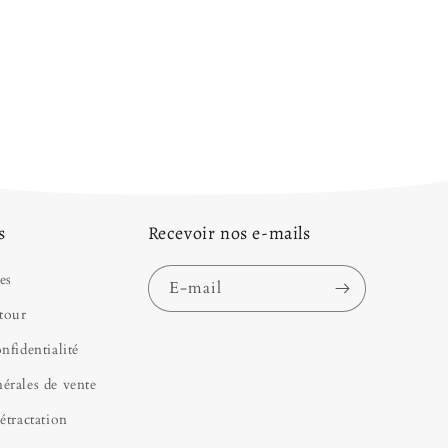
incesse Bébé
qui ravira votre nouveau-né. Enfin, si
nues de princesse pour tout âge mais que vous
uvé le modèle idéal, c'est par ici que vous devez
e Princesse
s
Recevoir nos e-mails
es
E-mail
tour
nfidentialité
érales de vente
étractation