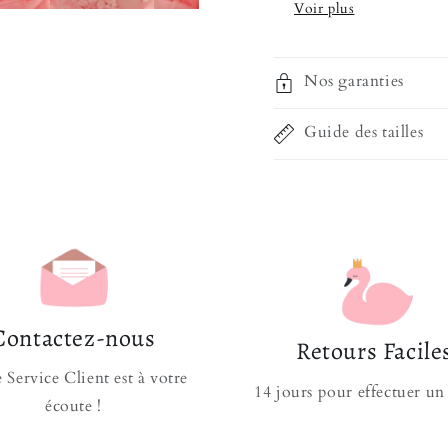
Se présentant dans u
pour vous faciliter l
Nos garanties
s'enfilant simplement
discrète et ergonomi
Guide des tailles
cérémonie.
Composition en To
Facile à Mettre et 
N'irrite et ne dé
Fermeture pratiqu
Coutures renforcé
Introuvable en 
Contactez-nous
Retours Facile
Si vous aimez ce genr
 Service Client est à votre
14 jours pour effectuer un
adorer cette superbe
écoute !
tailles ! Dans la mê