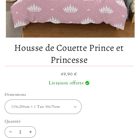
Ouvrir le média 1 dans une fenêtre modale
Housse de Couette Prince et
Princesse
Prix habituel
49,90 €
Livraison offerte
Dimensions
Quantité
Réduire la quantité de Housse de Couette Prince et
Augmenter la quantité de Housse de Couett