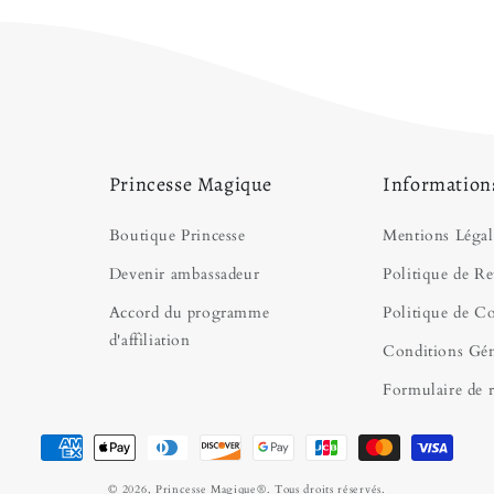
chambre de reine, nou
Décorations Princess
Princesse Magique
Information
Boutique Princesse
Mentions Légal
Devenir ambassadeur
Politique de Re
Accord du programme
Politique de Co
d'affiliation
Conditions Gén
Formulaire de r
Moyens de paiement
© 2026,
Princesse Magique
®. Tous droits réservés.