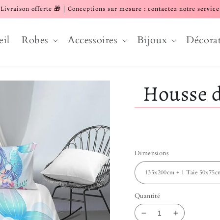
Livraison offerte 🎁 | Conceptions sur mesure : contactez notre service
eil
Robes
Accessoires
Bijoux
Décora
Housse d
Dimensions
Quantité
Réduire la quantité
Augmenter l