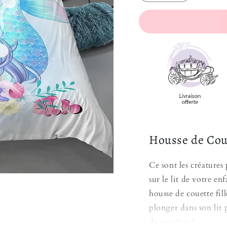
Housse de Coue
Ce sont les créatures 
sur le lit de votre e
housse de couette fi
plonger dans son lit 
de ses rêves !