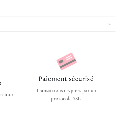
 3D d'une très réaliste sirène et est complétée
llers assortis à la housse. Une housse de couette sert à
es taches et de l'humidité pour prolonger sa durée
 une véritable décoration dans la
chambre d'une
ouche d'originalité !
se de Couette + 1 à 2 Taies d'Oreillers
ression digitale pour un rendu magique
ur et confort optimal
Paiement sécurisé
on & Polyester
s
ix :
De 135x210cm à 264x228cm
Transactions cryptées par un
 retour
protocole SSL
e plus fantastique ? Découvrez notre
Housse de
t l’un des modèles les plus miraculeux de nos
Housse
. Vos rêves célestes s'exprimeront comme il se doit
s. Et si l’envie vous prend d’aller plus loin pour une