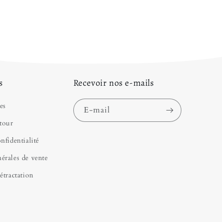
s vous invitons à découvrir tous nos articles de
e
!
s
Recevoir nos e-mails
es
E-mail
tour
nfidentialité
érales de vente
étractation