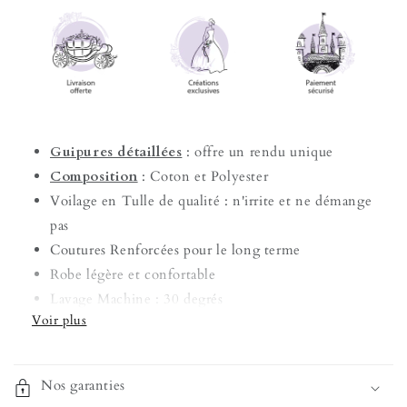
Guipures détaillées
: offre un rendu unique
Composition
: Coton et Polyester
Voilage en Tulle de qualité : n'irrite et ne démange
pas
Coutures Renforcées pour le long terme
Robe légère et confortable
Lavage Machine : 30 degrés
Introuvable en Magasin
Tenue de princesse couleur bleu
Nos garanties
Transformez votre petite fille en une princesse avec