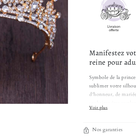
Manifestez vot
reine pour adu
Symbole de la princess
sublimer votre silhou
d'honneur, de marié
souhaitez être resplen
hauteur de vos attent
Bijou de compositi
Nos garanties