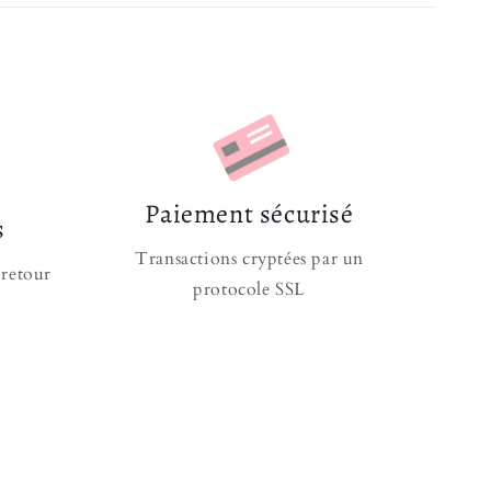
e entre une couleur dorée et des
cristaux
ples sortes afin d'offrir un design unique et
our apporter raffinement à votre robe. Conception
 maintien confortable et un rendu élégant.
oignés
te :
structure renforcée et légère
Paiement sécurisé
otre coiffure
s
Diamètre
15,5cm | Poids : 100g
Transactions cryptées par un
Magasins
 retour
protocole SSL
e votre attention ? Attendez de voir cette
e Princesse Or
. C'est peut-être la plus majestueuse
ne Princesse
, les plus célèbres reines l'adorent. Et
ssuré, jetez un œil à nos nombreux
Accessoires
agner vos tenues !