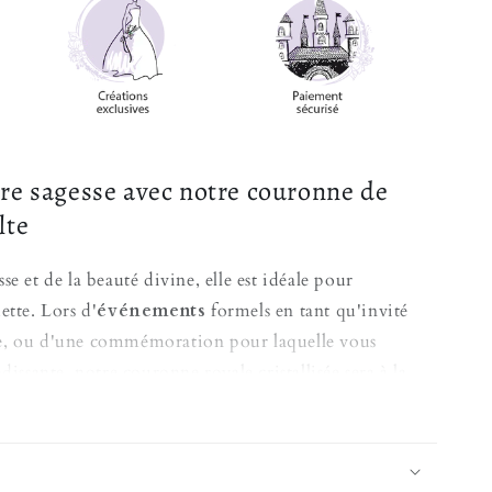
re sagesse avec notre couronne de
lte
e et de la beauté divine, elle est idéale pour
ette. Lors d'
événements
formels en tant qu'invité
e, ou d'une commémoration pour laquelle vous
dissante, notre couronne royale cristallisée sera à la
es.
on royale