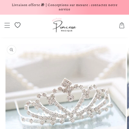
Livraison offerte 🎁 | Conceptions sur mesure : contactez notre
er et passer au contenu
service
Liste de souhaits
Panier
aux informations produits