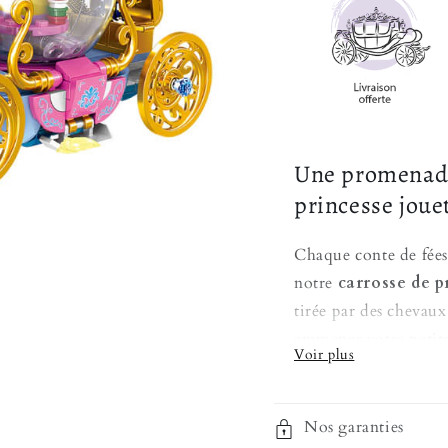
Une promenade
princesse joue
Chaque conte de fées 
notre
carrosse de p
tirée par des chevaux
emmener votre petite
aventure périlleuse !
Cendrillon chanceu
Nos garanties
là où ses plus gran