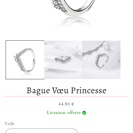
Ouvrir le média 1 dans une fenêtre modale
Bague Vœu Princesse
Prix habituel
44,90 €
Livraison offerte
Taille