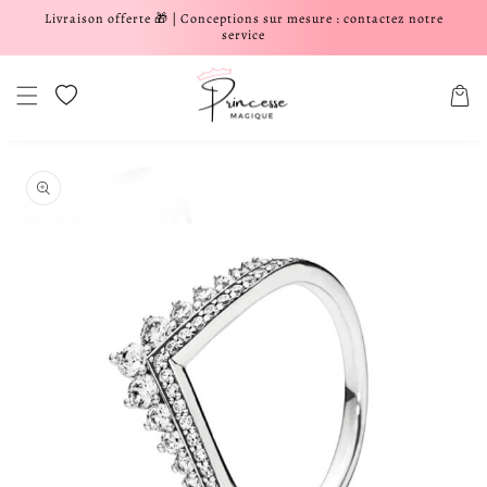
Livraison offerte 🎁 | Conceptions sur mesure : contactez notre
er et passer au contenu
service
Liste de souhaits
Panier
aux informations produits