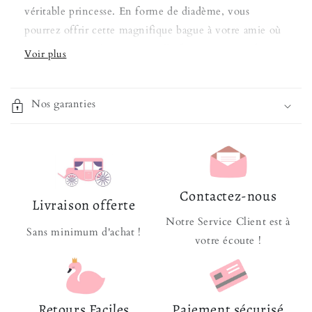
véritable princesse. En forme de diadème, vous
pourrez offrir cette magnifique bague à votre amie où
une de vos proches pour qu'elle fasse ses
vœux de
princesse
, et devienne enfin la princesse qu'elle a
toujours voulu être !
Nos garanties
La bague possède des petits cristaux précieux sur la
périphérie formant entre eux une harmonie et un
minimaliste incroyable. Ces petites pierres sont posées
avec précaution,
artisanalement
, pour que le rendu et
la durabilité soient sans égal !
Contactez-nous
Livraison offerte
Acier
Notre Service Client est à
Sans minimum d'achat !
Taille unique ajustable
votre écoute !
Ne noircit pas, reste brillant
Aucune forme de gêne sur la peau
Poids : 2,7g
Retours Faciles
Paiement sécurisé