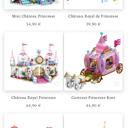
Ajouter à la liste de souhaits
Ajouter 
Mini Château Princesse
Château Royal de Princesse
Prix habituel
Prix habituel
54,90 €
39,90 €
Ajouter à la liste de souhaits
Ajouter 
Château Royal Princesse
Carrosse Princesse Rose
Prix habituel
Prix habituel
64,90 €
44,90 €