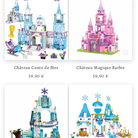
Ajouter à la liste de souhaits
Ajouter 
Château Conte de Fées
Château Magique Barbie
Prix habituel
Prix habituel
59,90 €
59,90 €