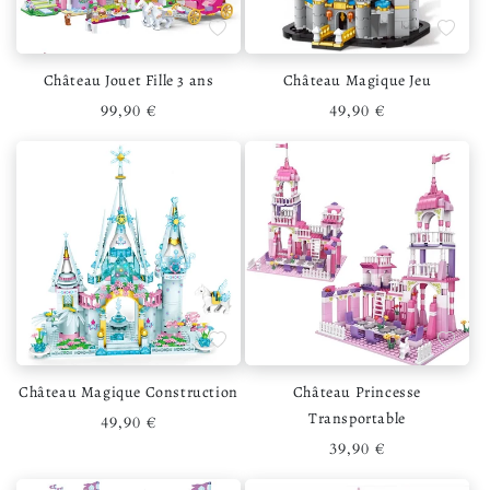
Ajouter à la liste de souhaits
Ajouter 
Château Jouet Fille 3 ans
Château Magique Jeu
Prix habituel
Prix habituel
99,90 €
49,90 €
Ajouter à la liste de souhaits
Ajouter 
Château Magique Construction
Château Princesse
Transportable
Prix habituel
49,90 €
Prix habituel
39,90 €