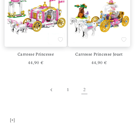
Ajouter à la liste de souhaits
Ajouter 
Carrosse Princesse
Carrosse Princesse Jouet
Prix habituel
Prix habituel
44,90 €
44,90 €
2
1
[+]