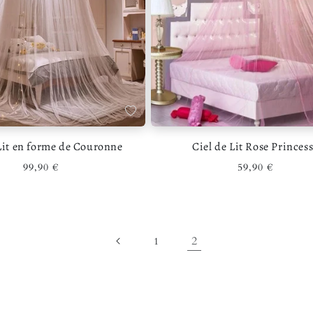
ouhaits
Ajouter à la liste de souhaits
Lit en forme de Couronne
Ciel de Lit Rose Princes
Prix habituel
Prix habituel
99,90 €
59,90 €
2
1