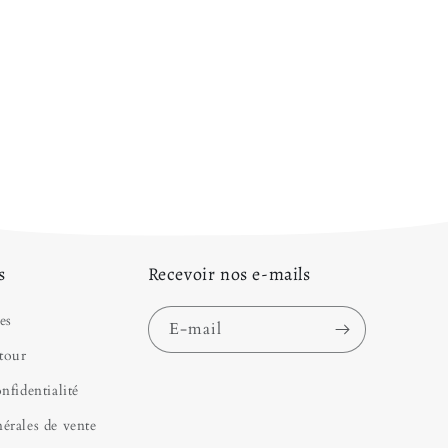
s
Recevoir nos e-mails
es
E-mail
tour
nfidentialité
érales de vente