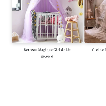
Ajouter à la liste de s
Berceau Magique Ciel de Lit
Ciel de 
Prix habituel
59,90 €