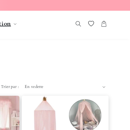
tion
Liste de souhaits
Panier
Trier par :