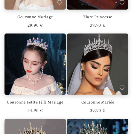
Ajouter à la liste de souhaits
Ajouter 
Couronne Mariage
Tiare Princesse
Prix habituel
Prix habituel
29,90 €
39,90 €
Ajouter à la liste de souhaits
Ajouter 
Couronne Petite Fille Mariage
Couronne Mariée
Prix habituel
Prix habituel
34,90 €
39,90 €