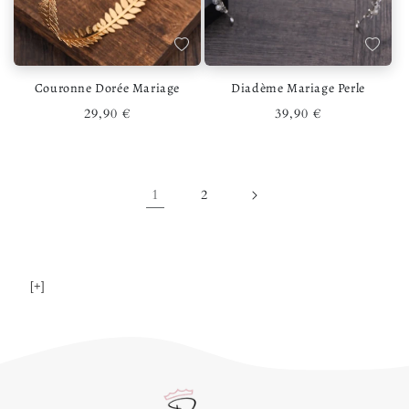
Ajouter à la liste de souhaits
Ajouter 
Couronne Dorée Mariage
Diadème Mariage Perle
Prix habituel
Prix habituel
29,90 €
39,90 €
1
2
[+]