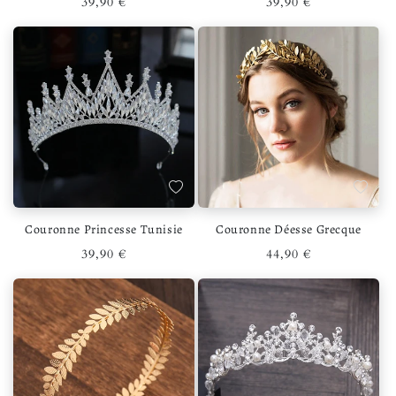
Prix habituel
Prix habituel
39,90 €
39,90 €
Ajouter à la liste de souhaits
Ajouter 
Couronne Princesse Tunisie
Couronne Déesse Grecque
Prix habituel
Prix habituel
39,90 €
44,90 €