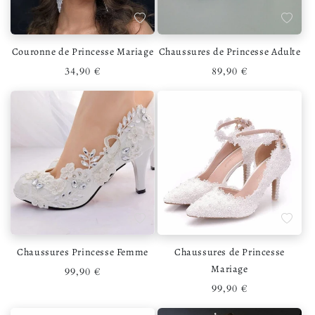
Ajouter à la liste de souhaits
Ajouter 
Couronne de Princesse Mariage
Chaussures de Princesse Adulte
Prix habituel
Prix habituel
34,90 €
89,90 €
Ajouter à la liste de souhaits
Ajouter 
Chaussures Princesse Femme
Chaussures de Princesse
Mariage
Prix habituel
99,90 €
Prix habituel
99,90 €