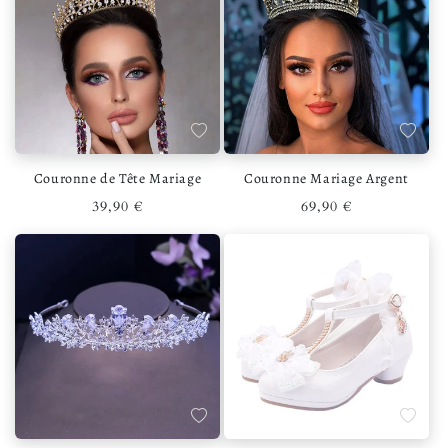
Ajouter à la liste de souhaits
Ajouter 
Couronne de Tête Mariage
Couronne Mariage Argent
Prix habituel
Prix habituel
39,90 €
69,90 €
Ajouter à la liste de souhaits
Ajouter 