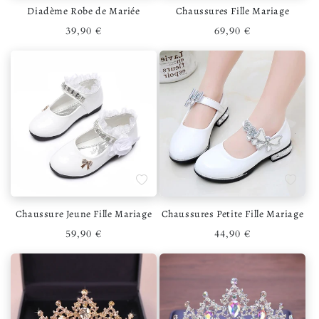
Diadème Robe de Mariée
Chaussures Fille Mariage
Prix habituel
Prix habituel
39,90 €
69,90 €
Ajouter à la liste de souhaits
Ajouter 
Chaussure Jeune Fille Mariage
Chaussures Petite Fille Mariage
Prix habituel
Prix habituel
59,90 €
44,90 €