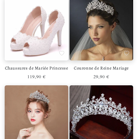
Ajouter à la liste de souhaits
Ajouter 
Chaussures de Mariée Princesse
Couronne de Reine Mariage
Prix habituel
Prix habituel
119,90 €
29,90 €